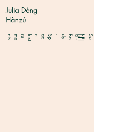
Julia Dèng
Hànzú
s